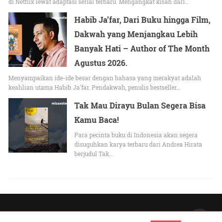
di Netflix lewat adaptasi serial terbaru. Mengangkat kisah dari…
Habib Ja’far, Dari Buku hingga Film,
Dakwah yang Menjangkau Lebih
Banyak Hati – Author of The Month
Agustus 2026.
Menyampaikan ide-ide besar dengan bahasa yang merakyat adalah
keahlian utama Habib Ja'far. Pendakwah, penulis bestseller…
Tak Mau Dirayu Bulan Segera Bisa
Kamu Baca!
Para pecinta buku di Indonesia akan segera
disuguhkan karya terbaru dari Andrea Hirata
berjudul Tak…
All Rights Reserved |
Lihat versi Non-AMP