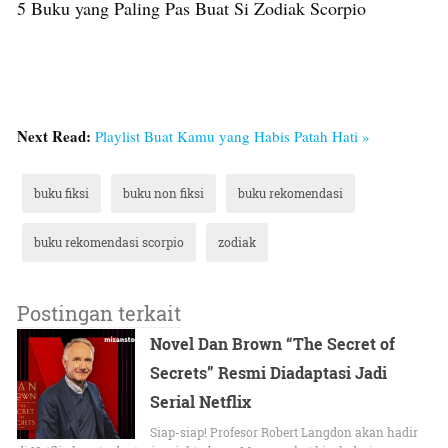
5 Buku yang Paling Pas Buat Si Zodiak Scorpio
Next Read:
Playlist Buat Kamu yang Habis Patah Hati »
buku fiksi
buku non fiksi
buku rekomendasi
buku rekomendasi scorpio
zodiak
Postingan terkait
Novel Dan Brown “The Secret of
Secrets” Resmi Diadaptasi Jadi
Serial Netflix
Siap-siap! Profesor Robert Langdon akan hadir