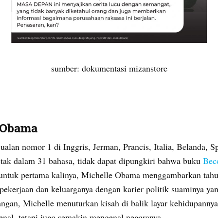
sumber: dokumentasi mizanstore
e Obama
lan nomor 1 di Inggris, Jerman, Prancis, Italia, Belanda, 
cetak dalam 31 bahasa, tidak dapat dipungkiri bahwa buku
Bec
 untuk pertama kalinya, Michelle Obama menggambarkan tahu
ekerjaan dan keluarganya dengan karier politik suaminya yan
ngan, Michelle menuturkan kisah di balik layar kehidupanny
nal, tetapi juga semakin mengenal negaranya.