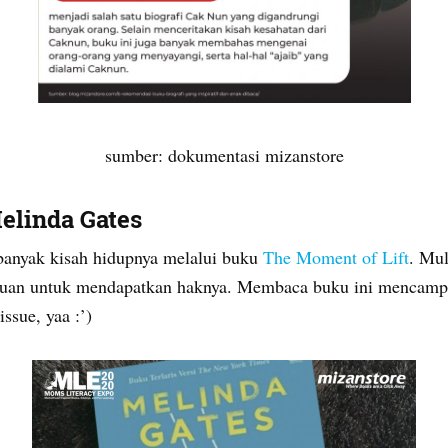
sumber: dokumentasi mizanstore
Melinda Gates
n banyak kisah hidupnya melalui buku
The Moment of Lift
. Mul
an untuk mendapatkan haknya. Membaca buku ini mencampur 
ssue, yaa :’)