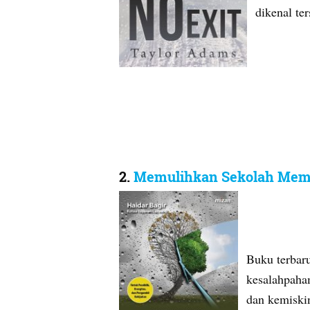
dikenal te
2.
Memulihkan Sekolah Mem
Buku terbar
kesalahpaham
dan kemiski