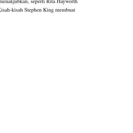
menakjubkan, seperti Rita Hayworth
Kisah-kisah Stephen King membuat