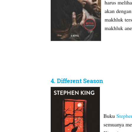
harus meliha
akan dengan 
makhluk ter
makhluk ane
4. Different Season
Buku
Stephe
semuanya menj