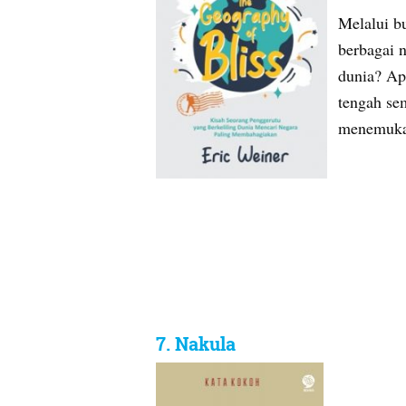
Melalui b
berbagai 
dunia? Ap
tengah se
menemukan
7. Nakula