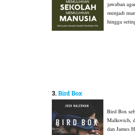
jawaban agar
menjadi man
hingga setin
3.
Bird Box
Bird Box seb
Malkovich, 
dan James He