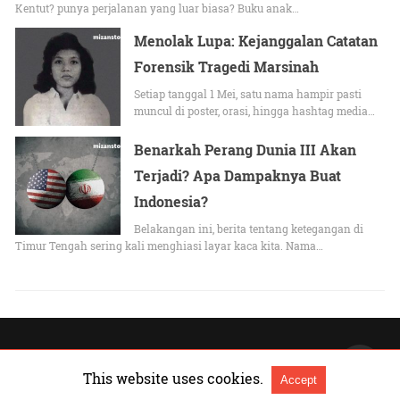
Kentut? punya perjalanan yang luar biasa? Buku anak…
Menolak Lupa: Kejanggalan Catatan
Forensik Tragedi Marsinah
Setiap tanggal 1 Mei, satu nama hampir pasti
muncul di poster, orasi, hingga hashtag media…
Benarkah Perang Dunia III Akan
Terjadi? Apa Dampaknya Buat
Indonesia?
Belakangan ini, berita tentang ketegangan di
Timur Tengah sering kali menghiasi layar kaca kita. Nama…
All Rights Reserved |
Lihat versi Non-AMP
This website uses cookies.
Accept