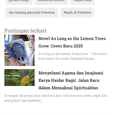
uku tentang genosida Palestina
Wajah di Palestina
Postingan terkait
Novel As Long as the Lemon Trees
Grow: Cover Baru 2025
As Long as the Lemon Trees Grow — Edisi Baru
Kini Hadir! Pre-order Eksklusif Hanya…
Menyelami Agama dan Imajinasi
Karya Haidar Bagir: Jalan Baru
dalam Memaknai Spiritualitas
Di tengah derasnya arus informasi dan rutinitas yang serba cepat, kita
sering kali lupa memberi…