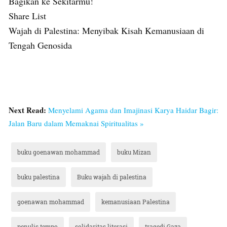
Bagikan ke Sekitarmu!
Share List
Wajah di Palestina: Menyibak Kisah Kemanusiaan di
Tengah Genosida
Next Read:
Menyelami Agama dan Imajinasi Karya Haidar Bagir:
Jalan Baru dalam Memaknai Spiritualitas »
buku goenawan mohammad
buku Mizan
buku palestina
Buku wajah di palestina
goenawan mohammad
kemanusiaan Palestina
penulis tempo
solidaritas literasi
tragedi Gaza