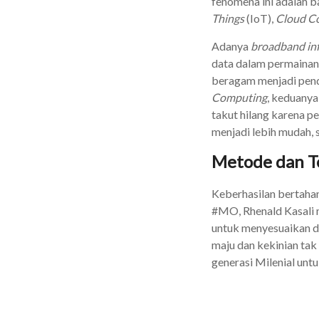
fenomena ini adalah b
Things
(IoT),
Cloud C
Adanya
broadband in
data dalam permaina
beragam menjadi pend
Computing
, keduany
takut hilang karena p
menjadi lebih mudah, 
Metode dan T
Keberhasilan bertahan
#MO, Rhenald Kasali
untuk menyesuaikan di
maju dan kekinian tak
generasi Milenial unt