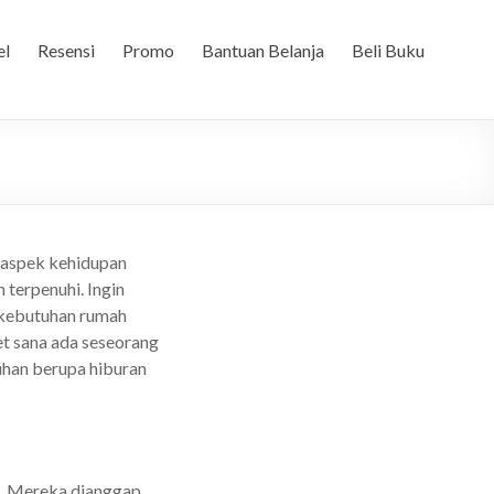
el
Resensi
Promo
Bantuan Belanja
Beli Buku
 aspek kehidupan
 terpenuhi. Ingin
 kebutuhan rumah
et sana ada seseorang
uhan berupa hiburan
l. Mereka dianggap