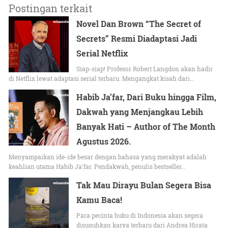
Postingan terkait
Novel Dan Brown “The Secret of
Secrets” Resmi Diadaptasi Jadi
Serial Netflix
Siap-siap! Profesor Robert Langdon akan hadir
di Netflix lewat adaptasi serial terbaru. Mengangkat kisah dari…
Habib Ja’far, Dari Buku hingga Film,
Dakwah yang Menjangkau Lebih
Banyak Hati – Author of The Month
Agustus 2026.
Menyampaikan ide-ide besar dengan bahasa yang merakyat adalah
keahlian utama Habib Ja'far. Pendakwah, penulis bestseller…
Tak Mau Dirayu Bulan Segera Bisa
Kamu Baca!
Para pecinta buku di Indonesia akan segera
disuguhkan karya terbaru dari Andrea Hirata