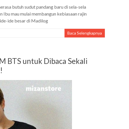
rasa butuh sudut pandang baru di sela-sela
n Ibu mau mulai membangun kebiasaan rajin
 ide-ide besar di Madilog
Baca Selengkapnya
M BTS untuk Dibaca Sekali
!