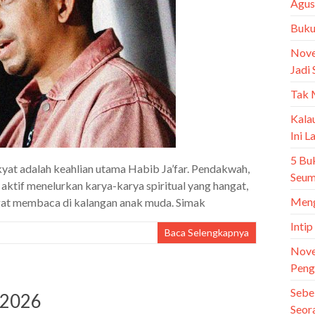
Agus
Buku 
Nove
Jadi 
Tak 
Kala
Ini 
5 Bu
at adalah keahlian utama Habib Ja’far. Pendakwah,
Seum
a aktif menelurkan karya-karya spiritual yang hangat,
Meng
ngat membaca di kalangan anak muda. Simak
Intip
Baca Selengkapnya
Nove
Peng
Sebe
s 2026
Seor