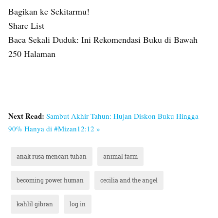
Bagikan ke Sekitarmu!
Share List
Baca Sekali Duduk: Ini Rekomendasi Buku di Bawah
250 Halaman
Next Read:
Sambut Akhir Tahun: Hujan Diskon Buku Hingga
90% Hanya di #Mizan12:12 »
anak rusa mencari tuhan
animal farm
becoming power human
cecilia and the angel
kahlil gibran
log in