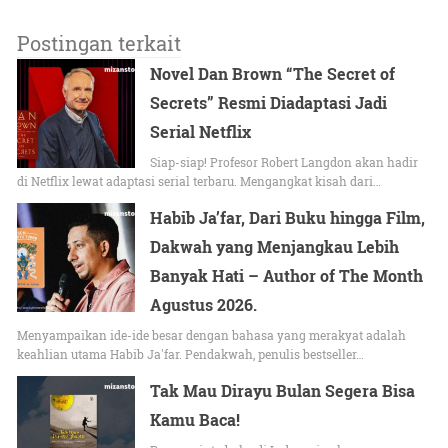
Postingan terkait
Novel Dan Brown “The Secret of
Secrets” Resmi Diadaptasi Jadi
Serial Netflix
Siap-siap! Profesor Robert Langdon akan hadir
di Netflix lewat adaptasi serial terbaru. Mengangkat kisah dari…
Habib Ja’far, Dari Buku hingga Film,
Dakwah yang Menjangkau Lebih
Banyak Hati – Author of The Month
Agustus 2026.
Menyampaikan ide-ide besar dengan bahasa yang merakyat adalah
keahlian utama Habib Ja'far. Pendakwah, penulis bestseller…
Tak Mau Dirayu Bulan Segera Bisa
Kamu Baca!