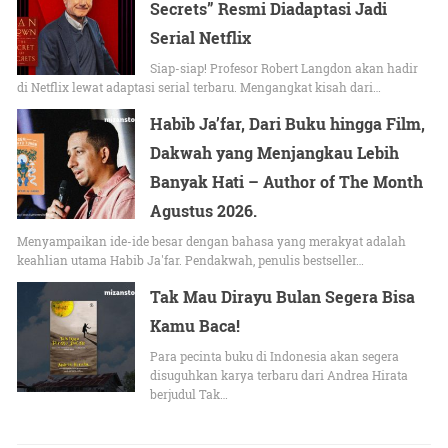
Secrets” Resmi Diadaptasi Jadi
Serial Netflix
Siap-siap! Profesor Robert Langdon akan hadir
di Netflix lewat adaptasi serial terbaru. Mengangkat kisah dari…
Habib Ja’far, Dari Buku hingga Film,
Dakwah yang Menjangkau Lebih
Banyak Hati – Author of The Month
Agustus 2026.
Menyampaikan ide-ide besar dengan bahasa yang merakyat adalah
keahlian utama Habib Ja'far. Pendakwah, penulis bestseller…
Tak Mau Dirayu Bulan Segera Bisa
Kamu Baca!
Para pecinta buku di Indonesia akan segera
disuguhkan karya terbaru dari Andrea Hirata
berjudul Tak…