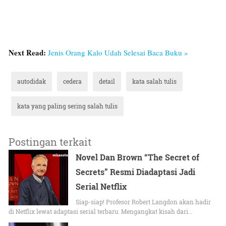
Next Read:
Jenis Orang Kalo Udah Selesai Baca Buku »
autodidak
cedera
detail
kata salah tulis
kata yang paling sering salah tulis
Postingan terkait
Novel Dan Brown “The Secret of
Secrets” Resmi Diadaptasi Jadi
Serial Netflix
Siap-siap! Profesor Robert Langdon akan hadir
di Netflix lewat adaptasi serial terbaru. Mengangkat kisah dari…