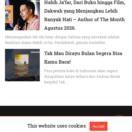
Habib Ja’far, Dari Buku hingga Film,
Dakwah yang Menjangkau Lebih
Banyak Hati – Author of The Month
Agustus 2026.
Menyampaikan ide-ide besar dengan bahasa yang merakyat adalah
keahlian utama Habib Ja'far. Pendakwah, penulis bestseller…
Tak Mau Dirayu Bulan Segera Bisa
Kamu Baca!
Para pecinta buku di Indonesia akan segera
disuguhkan karya terbaru dari Andrea Hirata
berjudul Tak…
All Rights Reserved |
Lihat versi Non-AMP
This website uses cookies.
Accept