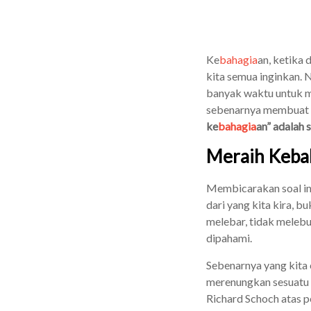
Ke
bahagia
an, ketika 
kita semua inginkan
banyak waktu untuk m
sebenarnya membuat 
ke
bahagia
an” adalah 
Meraih Keba
Membicarakan soal ini
dari yang kita kira, 
melebar, tidak melebu
dipahami.
Sebenarnya yang kita c
merenungkan sesuatu y
Richard Schoch atas p