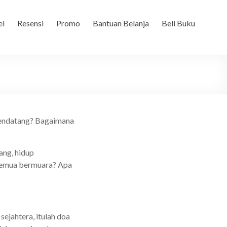
el
Resensi
Promo
Bantuan Belanja
Beli Buku
mendatang? Bagaimana
ang, hidup
 semua bermuara? Apa
sejahtera, itulah doa