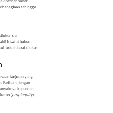
idak pernah sadar
kebahagiaan sehingga
diukur, dan
ahli filsafat hukum
ul-betul dapat diukur
n
nyaan lanjutan yang
lis Betham dengan
banyaknya kepuasan
ekatan (
propinquity
),