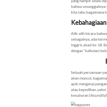
yang hampir selalu dip
bahwa sesungguhnya y
kita tahu bagaimana ha
Kebahagiaan 
Alih-alih bicara bahw
sebagainya, ada hal m
Inggris abad ke-18. B
dengan “kalkulasi keb
Sebuah persamaan yang
akan muncul, bagaima
apik mengenai pengan
atau kepedihan, yakni 
kesuburan (
fecundity