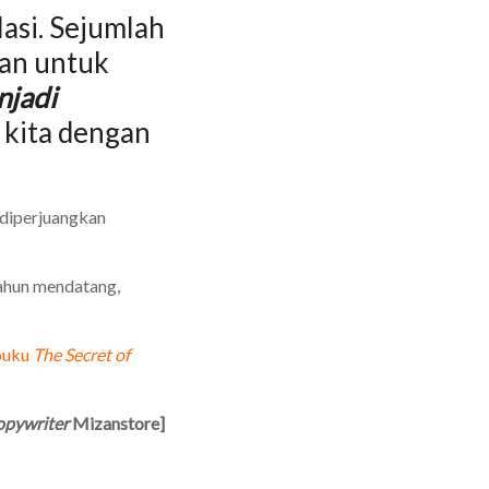
asi. Sejumlah
kan untuk
jadi
kita dengan
 diperjuangkan
tahun mendatang,
 buku
The Secret of
pywriter
Mizanstore]