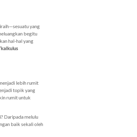
 diraih—sesuatu yang
meluangkan begitu
kan hal-hal yang
“kalkulus
enjadi lebih rumit
enjadi topik yang
kin rumit untuk
ni? Daripada melulu
ngan baik sekali oleh