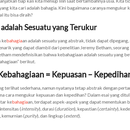
anjatkan tiap kali kita meniup lilin saat bertambahnya usia. Kita t
ang kita cari adalah bahagia. Kini bagaimana caranya mengukur 
l itu bisa diraih?
adalah Sesuatu yang Terukur
a ke
bahagia
an adalah sesuatu yang abstrak, tidak dapat dipegang, 
enarik yang dapat diambil dari penelitian Jeremy Betham, seorang 
etham mendefinisikan bahwa kebahagiaan adalah sesuatu yang bet
ahagiaan” berikut.
Kebahagiaan = Kepuasan – Kepediha
 terlihat sederhana, namun nyatanya tetap abstrak dengan perta
na cara mengukur kepuasan dan kepedihan? Dalam esai yang ditu
tar ke
bahagia
an, terdapat aspek-aspek yang dapat menentukan 
intensitas (
intensity
), durasi (
duration
), kepastian (
certainty
), ked
), kemurnian (
purity
), dan lingkup (
extent
).