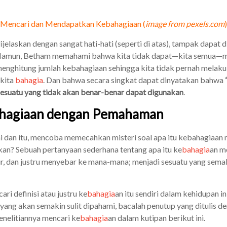
Mencari dan Mendapatkan Kebahagiaan (
image from pexels.com
)
dijelaskan dengan sangat hati-hati (seperti di atas), tampak dapat
. Namun, Betham memahami bahwa kita tidak dapat—kita semua—
enghitung jumlah kebahagiaan sehingga kita tidak pernah melaku
kita
bahagia
. Dan bahwa secara singkat dapat dinyatakan bahwa
sesuatu yang tidak akan benar-benar dapat digunakan
.
hagiaan dengan Pemahaman
 dan itu, mencoba memecahkan misteri soal apa itu kebahagiaan m
bukan? Sebuah pertanyaan sederhana tentang apa itu ke
bahagia
an m
r, dan justru menyebar ke mana-mana; menjadi sesuatu yang sema
ari definisi atau justru ke
bahagia
an itu sendiri dalam kehidupan i
ang akan semakin sulit dipahami, bacalah penutup yang ditulis de
enelitiannya mencari ke
bahagia
an dalam kutipan berikut ini.