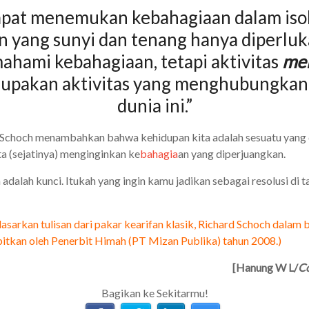
dapat menemukan kebahagiaan dalam isol
 yang sunyi dan tenang hanya diperlu
hami kebahagiaan, tetapi aktivitas
men
upakan aktivitas yang menghubungkan 
dunia ini.”
 Schoch menambahkan bahwa kehidupan kita adalah sesuatu yang
ta (sejatinya) menginginkan ke
bahagia
an yang diperjuangkan.
 adalah kunci. Itukah yang ingin kamu jadikan sebagai resolusi di 
erdasarkan tulisan dari pakar kearifan klasik, Richard Schoch dalam
bitkan oleh Penerbit Himah (PT Mizan Publika) tahun 2008.)
[Hanung W L/
Co
Bagikan ke Sekitarmu!