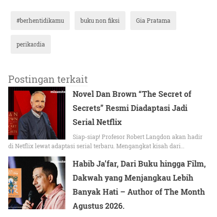
#berhentidikamu
buku non fiksi
Gia Pratama
perikardia
Postingan terkait
Novel Dan Brown “The Secret of
Secrets” Resmi Diadaptasi Jadi
Serial Netflix
Siap-siap! Profesor Robert Langdon akan hadir
di Netflix lewat adaptasi serial terbaru. Mengangkat kisah dari…
Habib Ja’far, Dari Buku hingga Film,
Dakwah yang Menjangkau Lebih
Banyak Hati – Author of The Month
Agustus 2026.