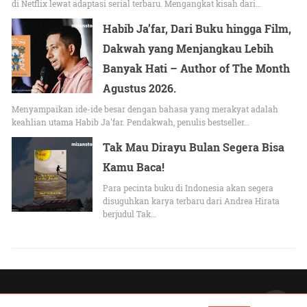
di Netflix lewat adaptasi serial terbaru. Mengangkat kisah dari…
Habib Ja’far, Dari Buku hingga Film,
Dakwah yang Menjangkau Lebih
Banyak Hati – Author of The Month
Agustus 2026.
Menyampaikan ide-ide besar dengan bahasa yang merakyat adalah
keahlian utama Habib Ja'far. Pendakwah, penulis bestseller…
Tak Mau Dirayu Bulan Segera Bisa
Kamu Baca!
Para pecinta buku di Indonesia akan segera
disuguhkan karya terbaru dari Andrea Hirata
berjudul Tak…
All Rights Reserved |
Lihat versi Non-AMP