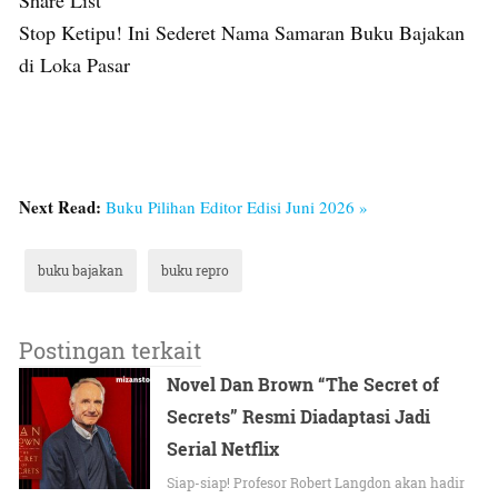
Share List
Stop Ketipu! Ini Sederet Nama Samaran Buku Bajakan
di Loka Pasar
Next Read:
Buku Pilihan Editor Edisi Juni 2026 »
buku bajakan
buku repro
Postingan terkait
Novel Dan Brown “The Secret of
Secrets” Resmi Diadaptasi Jadi
Serial Netflix
Siap-siap! Profesor Robert Langdon akan hadir