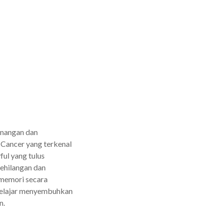
enangan dan
Cancer yang terkenal
ful yang tulus
kehilangan dan
 memori secara
 belajar menyembuhkan
n.