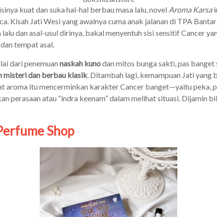
sinya kuat dan suka hal-hal berbau masa lalu, novel
Aroma Karsa
i
ca. Kisah Jati Wesi yang awalnya cuma anak jalanan di TPA Bantar
alu dan asal-usul dirinya, bakal menyentuh sisi sensitif Cancer ya
, dan tempat asal.
ulai dari penemuan
naskah kuno
dan mitos bunga sakti, pas bange
h misteri dan berbau klasik
.
Ditambah lagi, kemampuan Jati yang 
at aroma itu mencerminkan karakter Cancer banget—yaitu peka, p
an perasaan atau “indra keenam” dalam melihat situasi. Dijamin b
 Perfume Shop