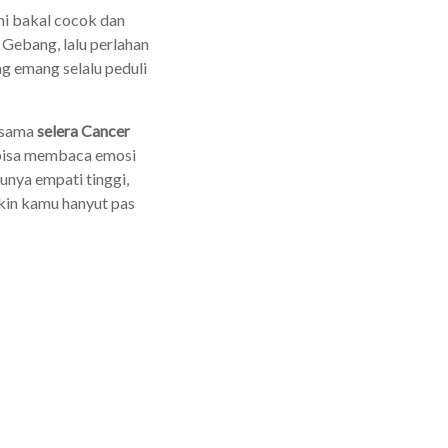
ni bakal cocok dan
 Gebang, lalu perlahan
ng emang selalu peduli
t sama
selera Cancer
bisa membaca emosi
unya empati tinggi,
ikin kamu hanyut pas