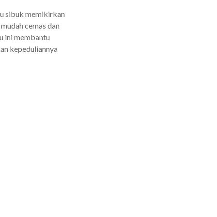
lu sibuk memikirkan
un mudah cemas dan
uku ini membantu
kan kepeduliannya