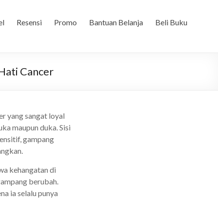
el
Resensi
Promo
Bantuan Belanja
Beli Buku
Hati Cancer
r yang sangat loyal
uka maupun duka. Sisi
ensitif, gampang
angkan.
wa kehangatan di
 gampang berubah.
a ia selalu punya