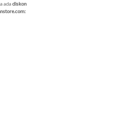
pa ada
diskon
nstore.com: