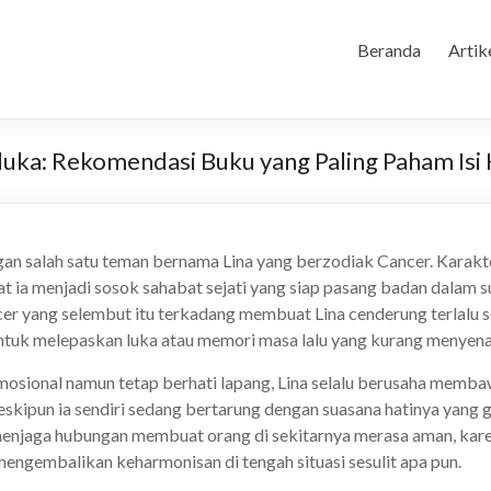
Beranda
Artik
luka: Rekomendasi Buku yang Paling Paham Isi 
n salah satu teman bernama Lina yang berzodiak Cancer. Karakte
t ia menjadi sosok sahabat sejati yang siap pasang badan dalam s
cer yang selembut itu terkadang membuat Lina cenderung terlalu s
untuk melepaskan luka atau memori masa lalu yang kurang menyen
mosional namun tetap berhati lapang, Lina selalu berusaha memba
skipun ia sendiri sedang bertarung dengan suasana hatinya yang
enjaga hubungan membuat orang di sekitarnya merasa aman, karen
 mengembalikan keharmonisan di tengah situasi sesulit apa pun.