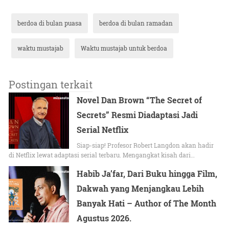
berdoa di bulan puasa
berdoa di bulan ramadan
waktu mustajab
Waktu mustajab untuk berdoa
Postingan terkait
Novel Dan Brown “The Secret of
Secrets” Resmi Diadaptasi Jadi
Serial Netflix
Siap-siap! Profesor Robert Langdon akan hadir
di Netflix lewat adaptasi serial terbaru. Mengangkat kisah dari…
Habib Ja’far, Dari Buku hingga Film,
Dakwah yang Menjangkau Lebih
Banyak Hati – Author of The Month
Agustus 2026.