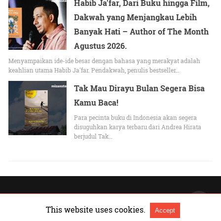
Habib Ja’far, Dari Buku hingga Film,
Dakwah yang Menjangkau Lebih
Banyak Hati – Author of The Month
Agustus 2026.
Menyampaikan ide-ide besar dengan bahasa yang merakyat adalah
keahlian utama Habib Ja'far. Pendakwah, penulis bestseller…
Tak Mau Dirayu Bulan Segera Bisa
Kamu Baca!
Para pecinta buku di Indonesia akan segera
disuguhkan karya terbaru dari Andrea Hirata
berjudul Tak…
All Rights Reserved |
Lihat versi Non-AMP
This website uses cookies.
Accept