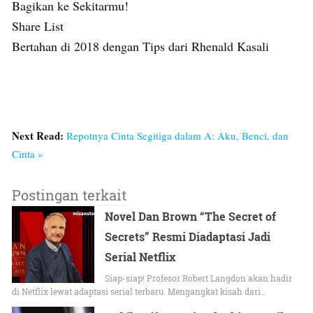
Bagikan ke Sekitarmu!
Share List
Bertahan di 2018 dengan Tips dari Rhenald Kasali
Next Read:
Repotnya Cinta Segitiga dalam A: Aku, Benci, dan
Cinta »
Postingan terkait
Novel Dan Brown “The Secret of
Secrets” Resmi Diadaptasi Jadi
Serial Netflix
Siap-siap! Profesor Robert Langdon akan hadir
di Netflix lewat adaptasi serial terbaru. Mengangkat kisah dari…