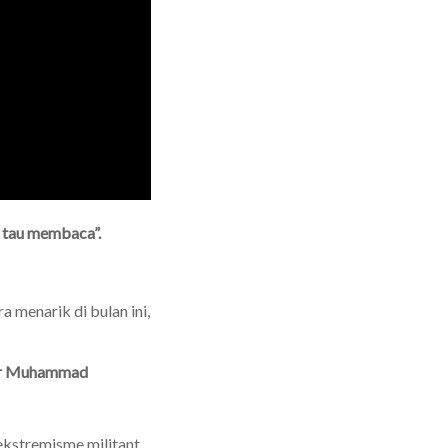
 tau membaca”.
 menarik di bulan ini,
ilar Muhammad
ekstremisme militant