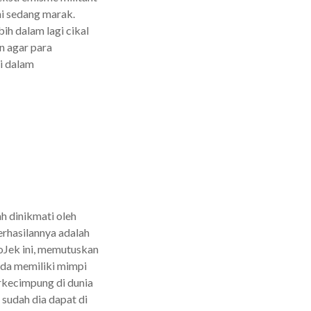
ni sedang marak.
ih dalam lagi cikal
n agar para
gi dalam
ah dinikmati oleh
berhasilannya adalah
oJek ini, memutuskan
nda memiliki mimpi
erkecimpung di dunia
sudah dia dapat di