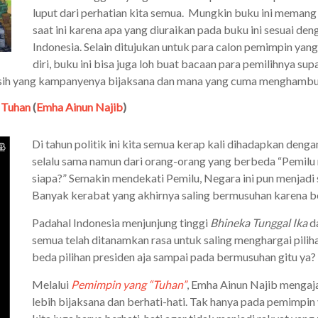
luput dari perhatian kita semua. Mungkin buku ini memang
saat ini karena apa yang diuraikan pada buku ini sesuai deng
Indonesia. Selain ditujukan untuk para calon pemimpin ya
diri, buku ini bisa juga loh buat bacaan para pemilihnya sup
sih yang kampanyenya bijaksana dan mana yang cuma menghamb
 Tuhan
(
Emha Ainun Najib
)
Di tahun politik ini kita semua kerap kali dihadapkan deng
selalu sama namun dari orang-orang yang berbeda “Pemilu n
siapa?” Semakin mendekati Pemilu, Negara ini pun menjadi
Banyak kerabat yang akhirnya saling bermusuhan karena be
Padahal Indonesia menjunjung tinggi
Bhineka Tunggal Ika
da
semua telah ditanamkan rasa untuk saling menghargai piliha
beda pilihan presiden aja sampai pada bermusuhan gitu 
Melalui
Pemimpin yang “Tuhan”
, Emha Ainun Najib mengaja
lebih bijaksana dan berhati-hati. Tak hanya pada pemimpin