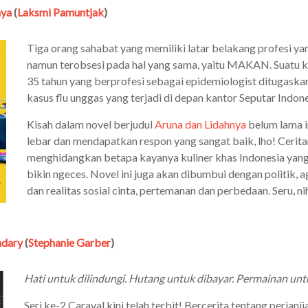
nya
(
Laksmi Pamuntjak
)
Tiga orang sahabat yang memiliki latar belakang profesi 
namun terobsesi pada hal yang sama, yaitu MAKAN. Suatu k
35 tahun yang berprofesi sebagai epidemiologist ditugaska
kasus flu unggas yang terjadi di depan kantor Seputar Indone
Kisah dalam novel berjudul
Aruna dan Lidahnya
belum lama i
lebar dan mendapatkan respon yang sangat baik, lho! Cerit
menghidangkan betapa kayanya kuliner khas Indonesia yang
bikin ngeces. Novel ini juga akan dibumbui dengan politik, a
dan realitas sosial cinta, pertemanan dan perbedaan. Seru, n
ndary
(
Stephanie Garber
)
Hati untuk dilindungi. Hutang untuk dibayar. Permainan un
Seri ke-2 Caraval kini telah terbit! Bercerita tentang perjan