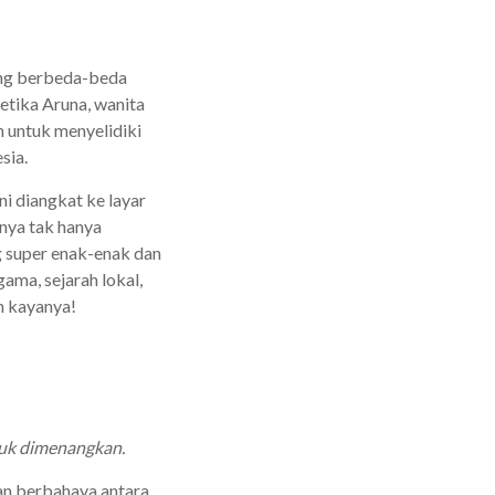
yang berbeda-beda
etika Aruna, wanita
n untuk menyelidiki
sia.
ni diangkat ke layar
anya tak hanya
 super enak-enak dan
gama, sejarah lokal,
ih kayanya!
tuk dimenangkan.
jian berbahaya antara