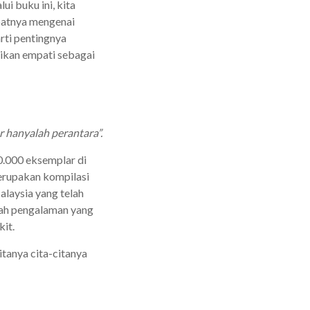
i buku ini, kita
patnya mengenai
rti pentingnya
ikan empati sebagai
r hanyalah perantara”.
0.000 eksemplar di
erupakan kompilasi
alaysia yang telah
ah pengalaman yang
kit.
itanya cita-citanya