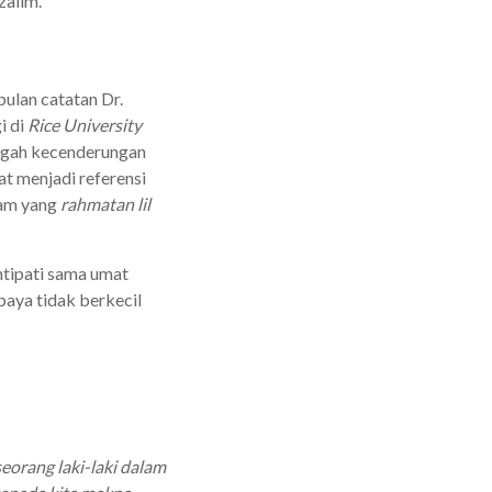
zalim.
pulan catatan Dr.
i di
Rice University
engah kecenderungan
at menjadi referensi
lam yang
rahmatan lil
ntipati sama umat
paya tidak berkecil
eorang laki-laki dalam