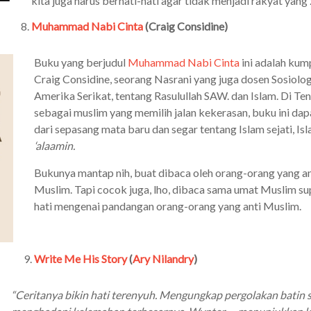
kita juga harus berhati-hati agar tidak menjadi rakyat yang 
Muhammad Nabi Cinta
(Craig Considine)
Buku yang berjudul
Muhammad Nabi Cinta
ini adalah kum
Craig Considine, seorang Nasrani yang juga dosen Sosiolog
Amerika Serikat, tentang Rasulullah SAW. dan Islam. Di T
sebagai muslim yang memilih jalan kekerasan, buku ini dap
dari sepasang mata baru dan segar tentang Islam sejati, Is
‘alaamin.
Bukunya mantap nih, buat dibaca oleh orang-orang yang a
Muslim. Tapi cocok juga, lho, dibaca sama umat Muslim su
hati mengenai pandangan orang-orang yang anti Muslim.
Write Me His Story
(
Ary Nilandry
)
“Ceritanya bikin hati terenyuh. Mengungkap pergolakan batin s