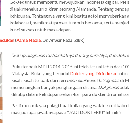
Go-Jek untuk membantu mewujudkan Indonesia digital. Melalu
diajak menelusuri pikiran seorang Alamanda. Tentang penda
kehidupan. Tentangnya yang kini begitu getol menyebarkan a
kolaborasi, menikmati proses tumbuh bersama, serta menjad
kunci sukses untuk masa depan.
indukan
(
Asma Nadia
, Dr. Anwar Fazal, dkk)
“Setiap diagnosis itu hakikatnya datang dari-Nya, dan dokte
Buku terbaik MPH 2014-2015 ini telah terjual lebih dari 10
Malaysia. Buku yang berjudul
Dokter yang Dirindukan
ini m
kisah-kisah terbaik dari seri
bestseller
novel
DIAgnosis
di M
memenangkan banyak penghargaan di sana.
DIAgnosis
adal
dikutip dalam kehidupan sehari-hari para dokter di rumah sa
Pasti menarik yaa palagi buat kalian yang waktu kecil kalo d
mau jadi apa jawabnya pasti “JADI DOKTER!!!” hihihihi\