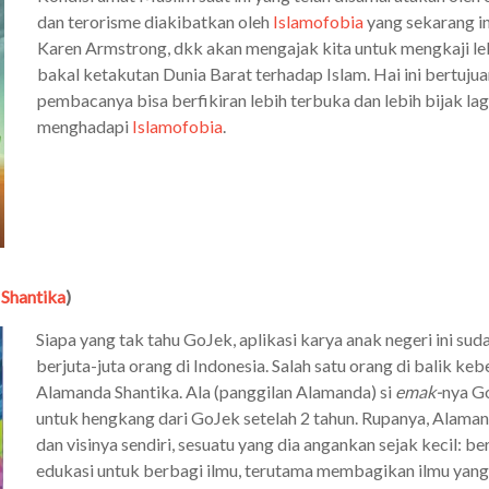
dan terorisme diakibatkan oleh
Islamofobia
yang sekarang i
Karen Armstrong, dkk akan mengajak kita untuk mengkaji leb
bakal ketakutan Dunia Barat terhadap Islam. Hai ini bertujua
pembacanya bisa berfikiran lebih terbuka dan lebih bijak la
menghadapi
Islamofobia
.
Shantika
)
Siapa yang tak tahu GoJek, aplikasi karya anak negeri ini sud
berjuta-juta orang di Indonesia. Salah satu orang di balik ke
Alamanda Shantika. Ala (panggilan Alamanda) si
emak-
nya G
untuk hengkang dari GoJek setelah 2 tahun. Rupanya, Alama
dan visinya sendiri, sesuatu yang dia angankan sejak kecil: b
edukasi untuk berbagi ilmu, terutama membagikan ilmu yang 