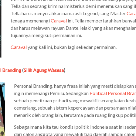
Tella dan seorang kriminal misterius demi menemukan sang ib
Tella harus menyerahkan nama asli Legend, sang Master
Cara
tenaga memenangi
Caraval
ini, Tella mempertaruhkan banya
dan harus melawan rayuan Dante, lelaki yang akan menghala
tujuannya mengikuti permainan ini.
Caraval
yang kali ini, bukan lagi sekedar permainan.
al Branding
(
Silih Agung Wasesa
)
Personal Branding, hanya frasa inilah yang mesti disiapkan 
ingin memenangi Pemilu. Sedangkan
Political Personal Bra
sebuah pencitraan pribadi yang mewakili serangkaian keahl
cemerlang, sebuah sistem kepercayaan dan persamaan nila
menarik oleh orang lain, terutama pada ruang lingkup politi
Sebagaimana kita tau kondisi politik Indoneia saat ini se
dari calon anggota yang mewakili tiap daerah sampai calon