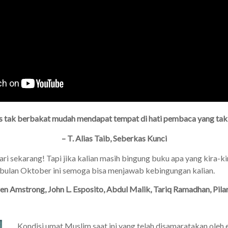
is tak berbakat mudah mendapat tempat di hati pembaca yang tak
– T. Alias Taib, Seberkas Kunci
i sekarang! Tapi jika kalian masih bingung buku apa yang kira-kira
i bulan Oktober ini semoga bisa menjawab kebingungan kalian.
en Amstrong, John L. Esposito, Abdul Malik, Tariq Ramadhan, P
Kondisi umat Muslim saat ini yang telah disamaratakan oleh 