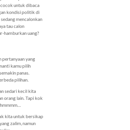
 cocok untuk dibaca
an kondisi politik di
ng sedang mencalonkan
aya tau calon
ur-hamburkan uang?
an pertanyaan yang
anti kamu pilih
 semakin panas.
rbeda pilihan.
n sedari kecil kita
n orang lain. Tapi kok
ya? hmmmm…
k kita untuk bersikap
 yang zalim, namun