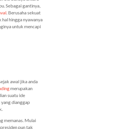
u. Sebagai gantinya,
val
. Berusaha sekuat
k hal hingga nyawanya
nginya untuk mencapi
sejak awal jika anda
nding
merupakan
ian suatu ide
i yang dianggap
k.
dang memanas. Mulai
 presiden pun tak