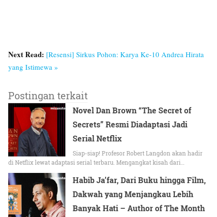
Next Read:
[Resensi] Sirkus Pohon: Karya Ke-10 Andrea Hirata
yang Istimewa »
Postingan terkait
Novel Dan Brown “The Secret of
Secrets” Resmi Diadaptasi Jadi
Serial Netflix
Siap-siap! Profesor Robert Langdon akan hadir
di Netflix lewat adaptasi serial terbaru. Mengangkat kisah dari…
Habib Ja’far, Dari Buku hingga Film,
Dakwah yang Menjangkau Lebih
Banyak Hati – Author of The Month