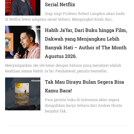
Serial Netflix
Siap-siap! Profesor Robert Langdon akan hadir
di Netflix lewat adaptasi serial terbaru. Mengangkat kisah dari…
Habib Ja’far, Dari Buku hingga Film,
Dakwah yang Menjangkau Lebih
Banyak Hati – Author of The Month
Agustus 2026.
Menyampaikan ide-ide besar dengan bahasa yang merakyat adalah
keahlian utama Habib Ja'far. Pendakwah, penulis bestseller…
Tak Mau Dirayu Bulan Segera Bisa
Kamu Baca!
Para pecinta buku di Indonesia akan segera
disuguhkan karya terbaru dari Andrea Hirata
berjudul Tak…