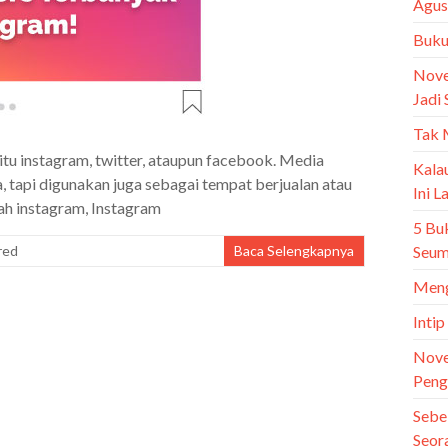
Agus
Buku 
Nove
Jadi 
Tak 
 itu instagram, twitter, ataupun facebook. Media
Kala
a, tapi digunakan juga sebagai tempat berjualan atau
Ini 
ah instagram, Instagram
5 Bu
Seum
red
Baca Selengkapnya
Meng
Intip
Nove
Peng
Sebe
Seor