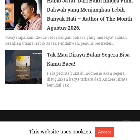
Habib Ja’far, Dari Buku hingga Film,
Dakwah yang Menjangkau Lebih
Banyak Hati – Author of The Month
Agustus 2026.
Menyampaikan ide-ide besar dengan bahasa yang merakyat adalah
keahlian utama Habib Ja'far. Pendakwah, penulis bestseller…
Tak Mau Dirayu Bulan Segera Bisa
Kamu Baca!
Para pecinta buku di Indonesia akan segera
disuguhkan karya terbaru dari Andrea Hirata
berjudul Tak…
All Rights Reserved |
Lihat versi Non-AMP
This website uses cookies.
Accept