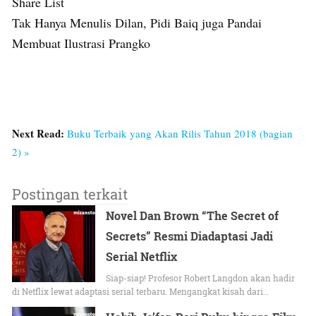
Share List
Tak Hanya Menulis Dilan, Pidi Baiq juga Pandai
Membuat Ilustrasi Prangko
Next Read:
Buku Terbaik yang Akan Rilis Tahun 2018 (bagian
2) »
Postingan terkait
Novel Dan Brown “The Secret of
Secrets” Resmi Diadaptasi Jadi
Serial Netflix
Siap-siap! Profesor Robert Langdon akan hadir
di Netflix lewat adaptasi serial terbaru. Mengangkat kisah dari…