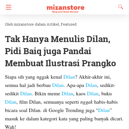
mizanstore
dalam
Artikel
Featured
Tak Hanya Menulis Dilan,
Pidi Baiq juga Pandai
Membuat Ilustrasi Prangko
Siapa sih yang nggak kenal
Dilan
? Akhir-akhir ini,
semua hal jadi berbau
Dilan
. Apa-apa
Dilan
, sedikit-
sedikit
Dilan
. Bikin meme
Dilan
, kaos
Dilan
, buku
Dilan
, film Dilan, semuanya seperti
nggak
habis-habis
bicara soal Dilan. di Google Trending juga “
Dilan
”
masuk ke dalam kategori kata yang paling banyak dicari.
Wah!