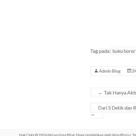
Tag pada:
buku horor
Admin Blog
2
←
Tak Hanya Aktri
Dari 5 Detik dan 
→
Hak Cipta © 2026
Mizanstore Blog
. Dipersembahkan oleh
WordPress
. T