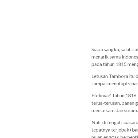
Siapa sangka, salah sa
menarik sama Indonesi
pada tahun 1815 mengi
Letusan Tambora itu d
sampai menutupi sinar
Efeknya? Tahun 1816 j
terus-terusan, panen 
mencekam dan suram.
Nah, di tengah suasan
tepatnya terjebak) ba
hujan enggak berhenti