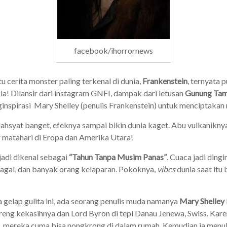
facebook/ihorrornews
tu cerita monster paling terkenal di dunia,
Frankenstein
, ternyata
a! Dilansir dari instagram GNFI, dampak dari letusan
Gunung Ta
nspirasi Mary Shelley (penulis Frankenstein) untuk menciptakan m
ahsyat banget, efeknya sampai bikin dunia kaget. Abu vulkanikny
 matahari di Eropa dan Amerika Utara!
adi dikenal sebagai
“Tahun Tanpa Musim Panas”
. Cuaca jadi dingi
gagal, dan banyak orang kelaparan. Pokoknya,
vibes
dunia saat itu
a gelap gulita ini, ada seorang penulis muda namanya
Mary Shelley
reng kekasihnya dan Lord Byron di tepi Danau Jenewa, Swiss. Kar
, mereka cuma bisa nongkrong di dalam rumah. Kemudian ia menuli