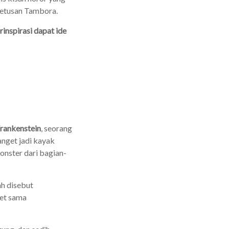
 letusan Tambora.
inspirasi dapat ide
Frankenstein
, seorang
nget jadi kayak
onster dari bagian-
ah disebut
get sama