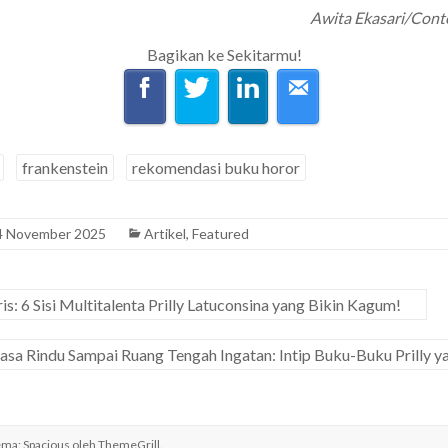
Awita Ekasari/Cont
Bagikan ke Sekitarmu!
frankenstein
rekomendasi buku horor
4 November 2025
Artikel
,
Featured
s: 6 Sisi Multitalenta Prilly Latuconsina yang Bikin Kagum!
Rasa Rindu Sampai Ruang Tengah Ingatan: Intip Buku-Buku Prilly y
ema: Spacious oleh
ThemeGrill
.