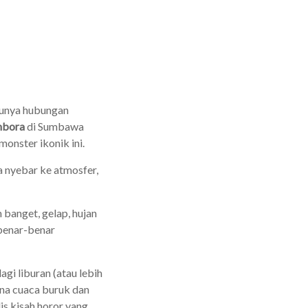
 punya hubungan
mbora
di Sumbawa
onster ikonik ini.
a nyebar ke atmosfer,
n banget, gelap, hujan
 benar-benar
lagi liburan (atau lebih
ena cuaca buruk dan
s kisah horor yang