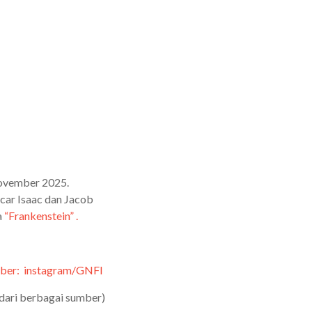
November 2025.
scar Isaac dan Jacob
a
“Frankenstein” .
ber: instagram/GNFI
dari berbagai sumber)