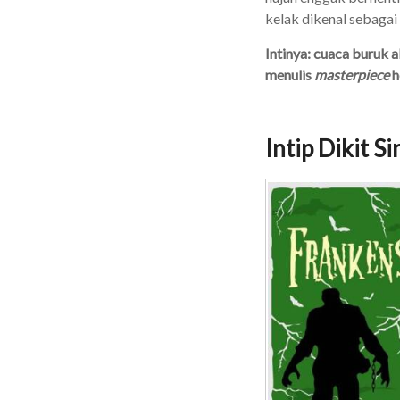
kelak dikenal sebagai 
Intinya: cuaca buruk 
menulis
masterpiece
h
Intip Dikit S