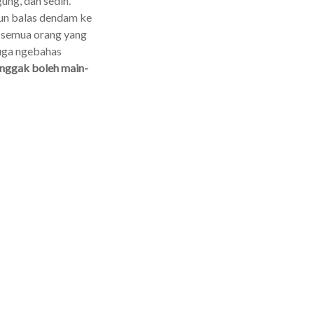
gung, dan sedih.
un balas dendam ke
 semua orang yang
juga ngebahas
enggak boleh main-