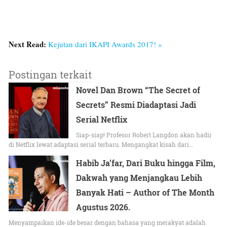
Next Read:
Kejutan dari IKAPI Awards 2017! »
Postingan terkait
Novel Dan Brown “The Secret of
Secrets” Resmi Diadaptasi Jadi
Serial Netflix
Siap-siap! Profesor Robert Langdon akan hadir
di Netflix lewat adaptasi serial terbaru. Mengangkat kisah dari…
Habib Ja’far, Dari Buku hingga Film,
Dakwah yang Menjangkau Lebih
Banyak Hati – Author of The Month
Agustus 2026.
Menyampaikan ide-ide besar dengan bahasa yang merakyat adalah