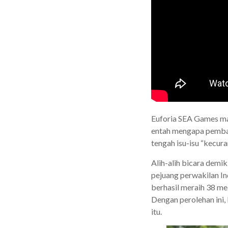
Euforia SEA Games mas
entah mengapa pembah
tengah isu-isu “kecur
Alih-alih bicara demi
pejuang perwakilan In
berhasil meraih 38 me
Dengan perolehan ini,
itu.