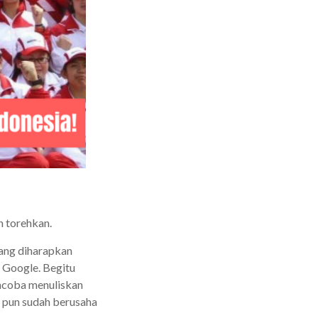
n torehkan.
yang diharapkan
i Google. Begitu
ncoba menuliskan
 pun sudah berusaha