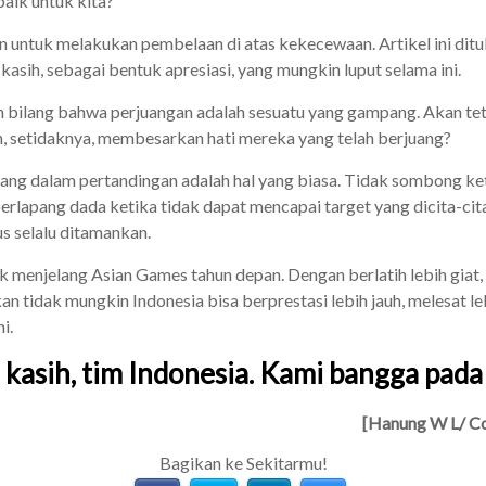
aik untuk kita?
kan untuk melakukan pembelaan di atas kekecewaan. Artikel ini ditul
asih, sebagai bentuk apresiasi, yang mungkin luput selama ini.
 bilang bahwa perjuangan adalah sesuatu yang gampang. Akan teta
 setidaknya, membesarkan hati mereka yang telah berjuang?
ang dalam pertandingan adalah hal yang biasa. Tidak sombong ke
rlapang dada ketika tidak dapat mencapai target yang dicita-cit
us selalu ditamankan.
 menjelang Asian Games tahun depan. Dengan berlatih lebih giat
n tidak mungkin Indonesia bisa berprestasi lebih jauh, melesat le
i.
 kasih, tim Indonesia. Kami bangga pada 
[Hanung W L/ Co
Bagikan ke Sekitarmu!