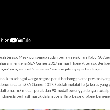
ih terasa. Meskipun semua sudah berlalu sejak hari Rabu, 30 Agus
asan mengenai SEA Games 2017 ini masih hangat terasa. Berbagai
angan” yang sempat “memanas” semasa jalannya pertandingan.
kian, kita sebagai warga negara patut berbangga atas prestasi yang
donesia dalam SEA Games 2017. Setelah melalui kerja keras yang 
dali emas, 63 medali perak dan 90 medali perunggu dengan total p
 Indonesia berhasil masuk dalam posisi lima besar di ajang bergen