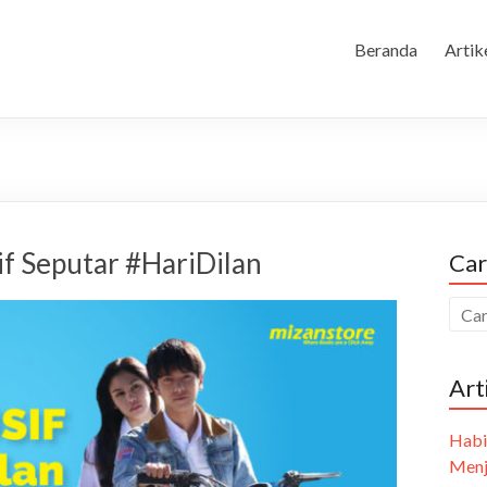
Beranda
Artik
if Seputar #HariDilan
Car
Art
Habi
Menj