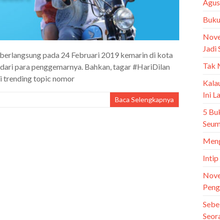
Agus
Buku 
Nove
Jadi 
 berlangsung pada 24 Februari 2019 kemarin di kota
Tak 
dari para penggemarnya. Bahkan, tagar #HariDilan
 trending topic nomor
Kala
Ini 
Baca Selengkapnya
5 Bu
Seum
Meng
Intip
Nove
Peng
Sebe
Seor