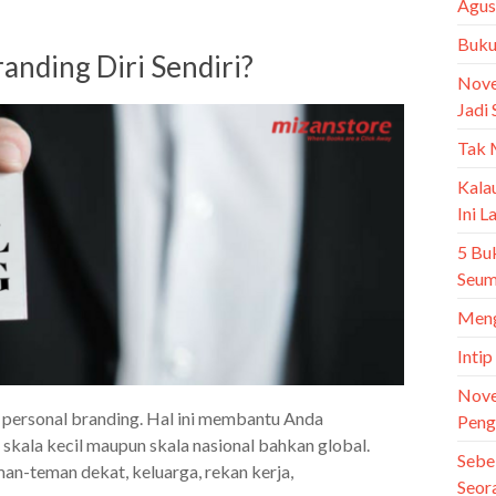
Agus
Buku 
nding Diri Sendiri?
Nove
Jadi 
Tak 
Kala
Ini 
5 Bu
Seum
Meng
Intip
Nove
 personal branding. Hal ini membantu Anda
Peng
 skala kecil maupun skala nasional bahkan global.
Sebe
an-teman dekat, keluarga, rekan kerja,
Seor