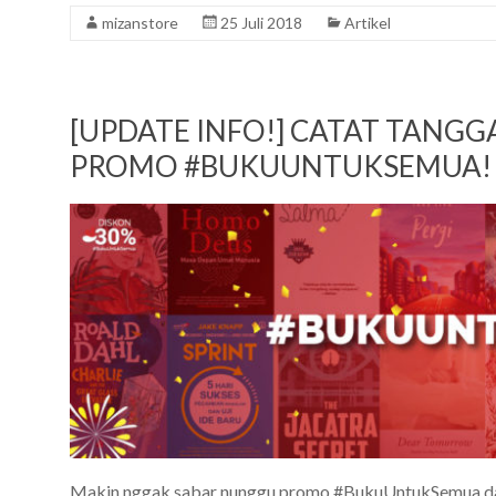
mizanstore
25 Juli 2018
Artikel
[UPDATE INFO!] CATAT TANGG
PROMO #BUKUUNTUKSEMUA!
Makin nggak sabar nunggu promo #BukuUntukSemua datan