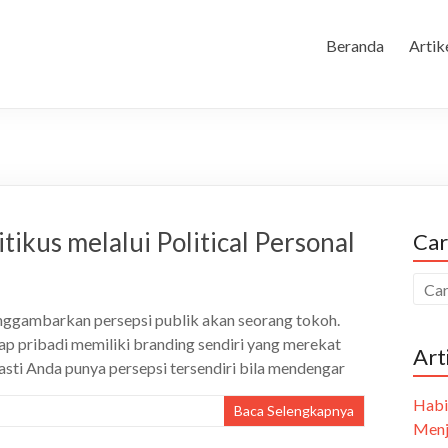
Beranda
Artik
kus melalui Political Personal
Car
enggambarkan persepsi publik akan seorang tokoh.
ap pribadi memiliki branding sendiri yang merekat
Art
asti Anda punya persepsi tersendiri bila mendengar
Habi
Baca Selengkapnya
Menj